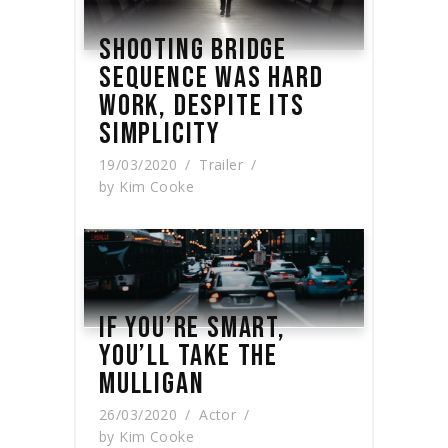
SHOOTING BRIDGE
SEQUENCE WAS HARD
WORK, DESPITE ITS
SIMPLICITY
19/03/2020
Trailer
by
Kim Cooke
IF YOU’RE SMART,
YOU’LL TAKE THE
MULLIGAN
26/03/2020
Actor
by
Kim Cooke