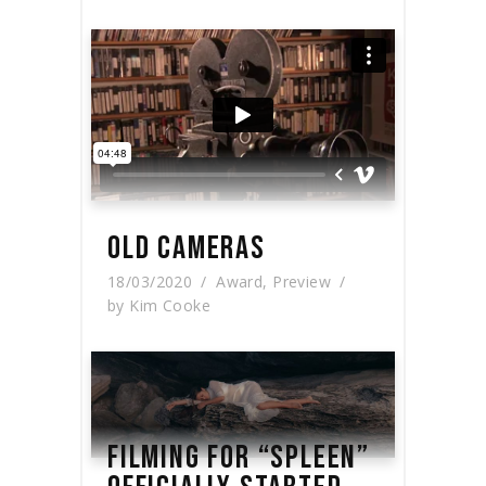
OLD CAMERAS
18/03/2020
Award
,
Preview
by
Kim Cooke
FILMING FOR “SPLEEN”