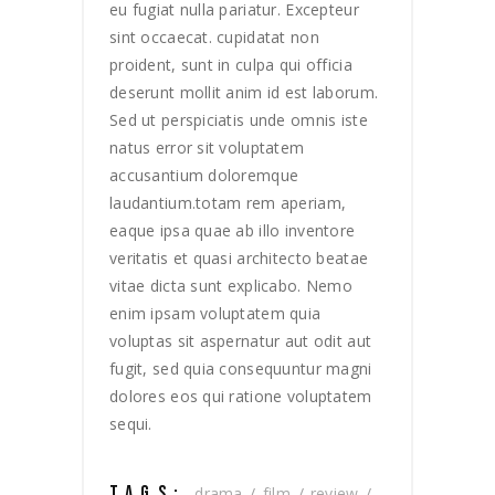
eu fugiat nulla pariatur. Excepteur
sint occaecat. cupidatat non
proident, sunt in culpa qui officia
deserunt mollit anim id est laborum.
Sed ut perspiciatis unde omnis iste
natus error sit voluptatem
accusantium doloremque
laudantium.totam rem aperiam,
eaque ipsa quae ab illo inventore
veritatis et quasi architecto beatae
vitae dicta sunt explicabo. Nemo
enim ipsam voluptatem quia
voluptas sit aspernatur aut odit aut
fugit, sed quia consequuntur magni
dolores eos qui ratione voluptatem
sequi.
TAGS:
drama
film
review