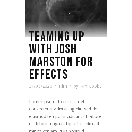
TEAMING UP
WITH JOSH
MARSTON FOR
EFFECTS
31/03/2020
Film
by
Kim Cooke
Lorem ipsum dolor sit amet,
consectetur adipisicing elit, sed do
eiusmod tempor incididunt ut labore
et dolore magna aliqua. Ut enim ad
minim veniam, quis nostrud