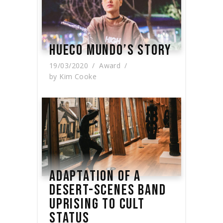
HUECO MUNDO’S STORY
19/03/2020
Award
by
Kim Cooke
ADAPTATION OF A
DESERT-SCENES BAND
UPRISING TO CULT
STATUS